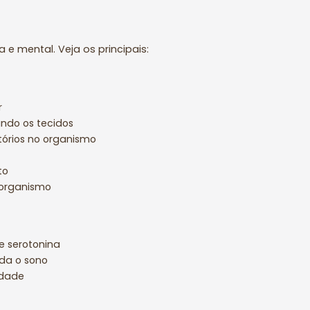
e mental. Veja os principais:
r
ndo os tecidos
órios no organismo
to
 organismo
e serotonina
da o sono
idade