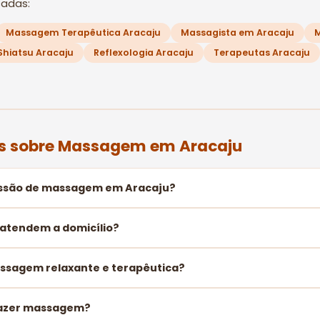
cadas:
Massagem Terapêutica Aracaju
Massagista em Aracaju
M
Shiatsu Aracaju
Reflexologia Aracaju
Terapeutas Aracaju
es sobre Massagem em Aracaju
ssão de massagem em Aracaju?
 atendem a domicílio?
assagem relaxante e terapêutica?
fazer massagem?