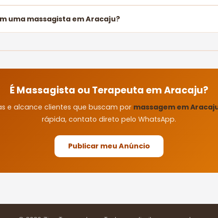
om uma massagista em Aracaju?
É Massagista ou Terapeuta em Aracaju?
as e alcance clientes que buscam por
massagem em Aracaj
rápida, contato direto pelo WhatsApp.
Publicar meu Anúncio