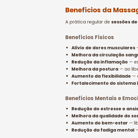
Benefícios da Massa
A prática regular de
sessões d
Benefícios Físicos
Alívio de dores musculares
—
Melhora da circulação san
Redução da inflamação
— es
Melhora da postura
— ao lib
Aumento da flexibilidade
— 
Fortalecimento do sistema
Benefícios Mentais e Emoc
Redução do estresse e ans
Melhora da qualidade do so
Aumento do bem-estar
— li
Redução da fadiga mental
—