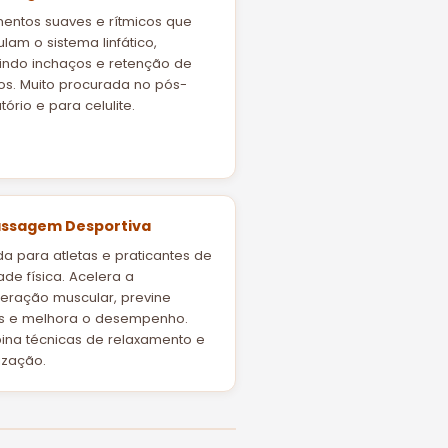
entos suaves e rítmicos que
ulam o sistema linfático,
indo inchaços e retenção de
dos. Muito procurada no pós-
ório e para celulite.
assagem Desportiva
da para atletas e praticantes de
ade física. Acelera a
eração muscular, previne
s e melhora o desempenho.
na técnicas de relaxamento e
ização.