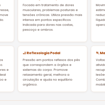
s
Focada em tratamento de dores
Movim
resse,
musculares, problemas posturais e
estim
omove
tensões crônicas. Utiliza pressão mais
reduz
do.
intensa em pontos específicos.
líqui
Indicada para dores nas costas,
operat
pescoço e ombros.
🦶 Reflexologia Podal
🏃 M
os
Pressão em pontos reflexos dos pés
Volta
o.
que correspondem a órgãos e
ativid
dores e
sistemas do corpo. Promove
recup
deal
relaxamento geral, melhora a
lesõe
po e
circulação e ajuda no equilíbrio
Combi
orgânico.
mobil