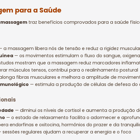
gem para a Saúde
e massagem
traz benefícios comprovados para a saúde física 
 a massagem libera nós de tensão e reduz a rigidez muscula
guínea
— os movimentos estimulam o fluxo do sangue, oxigena
tudos mostram que a massagem reduz marcadores inflamat
erar músculos tensos, contribui para o realinhamento postural
alonga fibras musculares e melhora a amplitude de movimen
 imunológico
— estimula a produção de células de defesa do
ionais
iedade
— diminui os níveis de cortisol e aumenta a produção d
no
— o estado de relaxamento facilita o adormecer e aprofun
bera endorfinas e oxitocina, hormônios do prazer e da tranquil
 sessões regulares ajudam a recuperar a energia e o foco